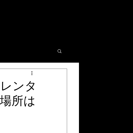
 レンタ
場所は