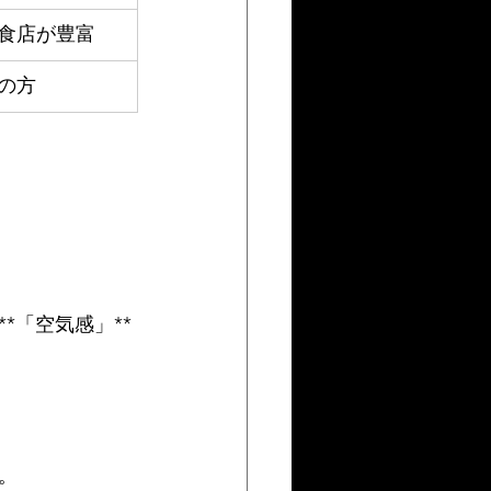
食店が豊富
の方
*「空気感」**
。