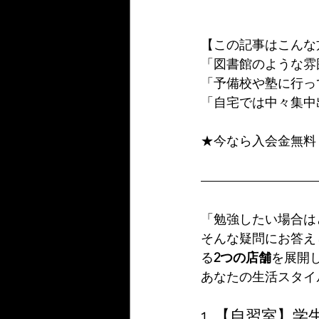
【この記事はこんな
「図書館のような雰
「予備校や塾に行っ
「自宅では中々集中
★今なら入会金無料
「勉強したい場合は
そんな疑問にお答え
る
2つの店舗
を展開
あなたの生活スタイ
1. 【自習室】
学