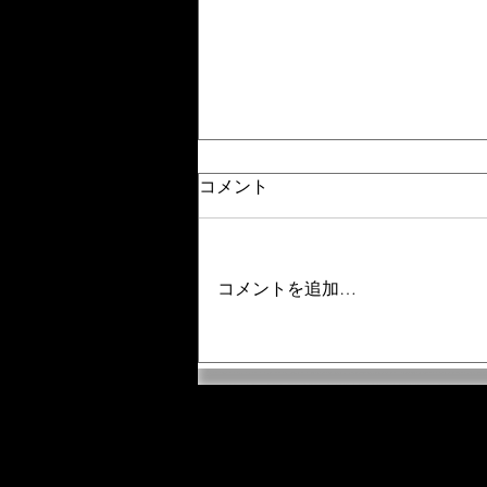
コメント
コメントを追加…
【ハシゴするより断然おト
ク。オーバーレイの「月額
制」が最強な3つの理由】
「奈良 自習室」