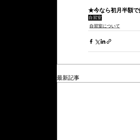
★今なら初月半額で
自習室
自習室について
最新記事