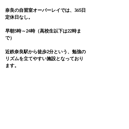
奈良の自習室オーバーレイでは、365日
定休日なし。
早朝5時～24時（高校生以下は22時ま
で）
近鉄奈良駅から徒歩2分という、勉強の
リズムを立てやすい施設となっており
ます。
是非、選択肢の一つとして考えてみま
せんか？
★今なら入会金無料！お問い合わせは
こちら
です。
自習室