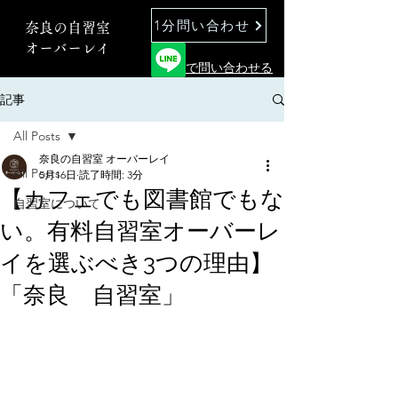
1分問い合わせ
奈良の自習室
オーバーレイ
で問い合わせる
記事
All Posts
奈良の自習室 オーバーレイ
All Posts
5月16日
読了時間: 3分
【カフェでも図書館でもな
自習室について
い。有料自習室オーバーレ
イを選ぶべき3つの理由】
「奈良 自習室」