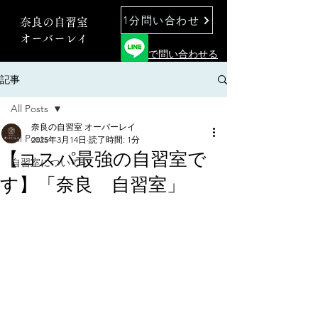
1分問い合わせ
奈良の自習室
オーバーレイ
で問い合わせる
記事
All Posts
奈良の自習室 オーバーレイ
All Posts
2025年3月14日
読了時間: 1分
【コスパ最強の自習室で
自習室について
す】「奈良 自習室」