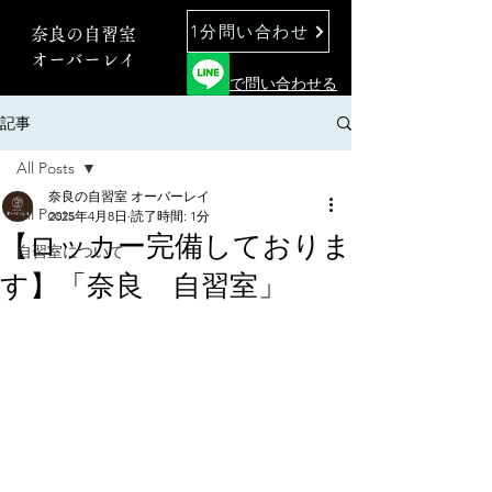
1分問い合わせ
奈良の自習室
オーバーレイ
で問い合わせる
記事
All Posts
奈良の自習室 オーバーレイ
All Posts
2025年4月8日
読了時間: 1分
【ロッカー完備しておりま
自習室について
す】「奈良 自習室」