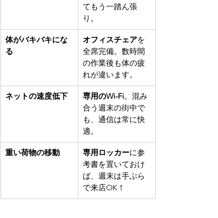
てもう一踏ん張
り。
体がバキバキにな
オフィスチェア
を
る
全席完備。数時間
の作業後も体の疲
れが違います。
ネットの速度低下
専用のWi-Fi
。混み
合う週末の街中で
も、通信は常に快
適。
重い荷物の移動
専用ロッカー
に参
考書を置いておけ
ば、週末は手ぶら
で来店OK！