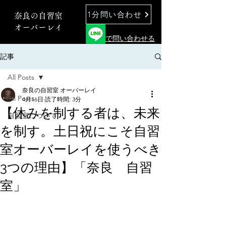
1分問い合わせ
奈良の自習室
オーバーレイ
で問い合わせる
記事
All Posts
奈良の自習室 オーバーレイ
All Posts
4月16日
読了時間: 3分
【休みを制する者は、未来
自習室について
を制す。土日祝にこそ自習
室オーバーレイを使うべき
3つの理由】「奈良 自習
室」