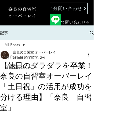
1分問い合わせ
奈良の自習室
オーバーレイ
で問い合わせる
記事
All Posts
奈良の自習室 オーバーレイ
All Posts
3月6日
読了時間: 2分
【休日のダラダラを卒業！
自習室について
奈良の自習室オーバーレイ
「土日祝」の活用が成功を
分ける理由】「奈良 自習
室」