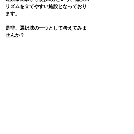
リズムを立てやすい施設となっており
ます。
是非、選択肢の一つとして考えてみま
せんか？
★今なら入会金無料！お問い合わせは
こちら
です
。
自習室
自習室について
すべて表示
最新記事