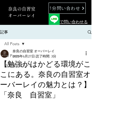
1分問い合わせ
奈良の自習室
オーバーレイ
で問い合わせる
記事
All Posts
奈良の自習室 オーバーレイ
All Posts
2025年6月27日
読了時間: 3分
【勉強がはかどる環境がこ
自習室について
こにある。奈良の自習室オ
ーバーレイの魅力とは？】
「奈良 自習室」