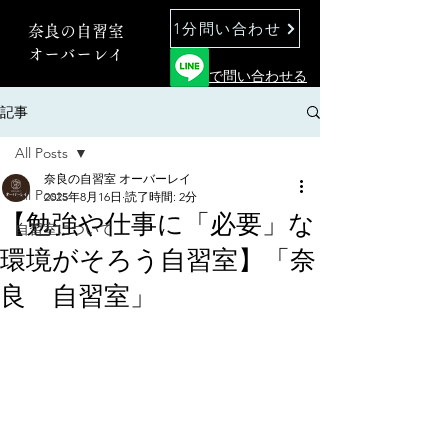
1分問い合わせ
奈良の自習室
オーバーレイ
で問い合わせる
記事
All Posts
奈良の自習室 オーバーレイ
All Posts
2025年8月16日
読了時間: 2分
【勉強や仕事に「必要」な
自習室について
環境がそろう自習室】「奈
良 自習室」