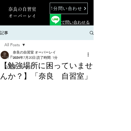
1分問い合わせ
奈良の自習室
オーバーレイ
で問い合わせる
記事
All Posts
奈良の自習室 オーバーレイ
All Posts
2024年7月20日
読了時間: 1分
【勉強場所に困っていませ
自習室について
んか？】「奈良 自習室」