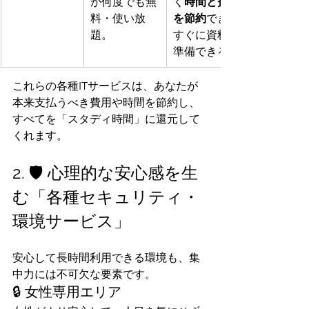
が何度でも無
く
時間と費用
料・使い放
を節約
でき、
題。
すぐに資料を
準備できる。
これらの各種ITサービスは、あなたが
本来支払うべき費用や時間を節約し、
すべてを「スタディ時間」に還元して
くれます。
2. 🛡️ 心理的な安心感を生
む「各種セキュリティ・
環境サービス」
安心して長時間利用できる環境も、集
中力には不可欠な要素です。
🔒 女性専用エリア