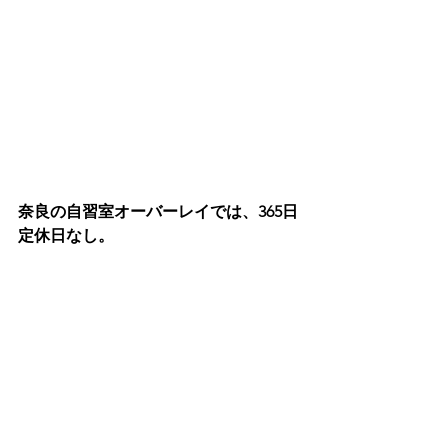
奈良の自習室オーバーレイでは、365日
定休日なし。
早朝5時～24時（高校生以下は22時ま
で）
近鉄奈良駅から徒歩2分という、勉強の
リズムを立てやすい施設となっており
ます。