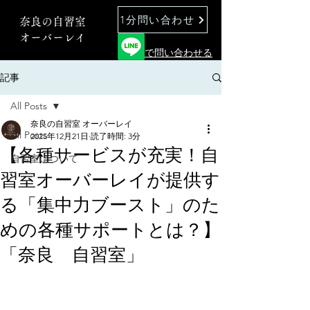
1分問い合わせ
奈良の自習室
オーバーレイ
で問い合わせる
記事
All Posts
奈良の自習室 オーバーレイ
All Posts
2025年12月21日
読了時間: 3分
【各種サービスが充実！自
自習室について
習室オーバーレイが提供す
る「集中力ブースト」のた
めの各種サポートとは？】
「奈良 自習室」