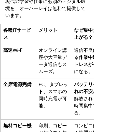
現代の学習や仕事に必須のデジタル環
境を、オーバーレイは無料で提供して
います。
各種ITサービ
メリット
なぜ集中力が
ス
上がる？
高速Wi-Fi
オンライン講
通信不良によ
座や大容量デ
る
作業中断ス
ータ通信もス
トレスがゼロ
ムーズ。
になる。
全席電源完備
PC、タブレッ
バッテリー切
ト、スマホの
れの不安
から
同時充電が可
解放され、長
能。
時間集中でき
る。
無料コピー機
印刷、コピー
コンビニに行