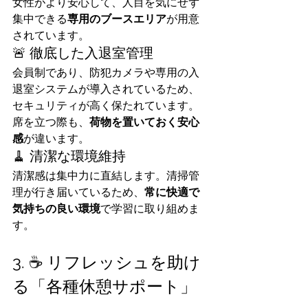
女性がより安心して、人目を気にせず
集中できる
専用のブースエリア
が用意
されています。
🚨 徹底した入退室管理
会員制であり、防犯カメラや専用の入
退室システムが導入されているため、
セキュリティが高く保たれています。
席を立つ際も、
荷物を置いておく安心
感
が違います。
🧹 清潔な環境維持
清潔感は集中力に直結します。清掃管
理が行き届いているため、
常に快適で
気持ちの良い環境
で学習に取り組めま
す。
3. ☕ リフレッシュを助け
る「各種休憩サポート」