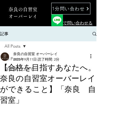
1分問い合わせ
奈良の自習室
オーバーレイ
で問い合わせる
記事
All Posts
奈良の自習室 オーバーレイ
All Posts
2025年9月11日
読了時間: 2分
【合格を目指すあなたへ。
自習室について
奈良の自習室オーバーレイ
ができること】「奈良 自
習室」