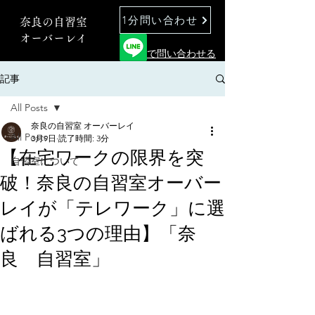
1分問い合わせ
奈良の自習室
オーバーレイ
で問い合わせる
記事
All Posts
奈良の自習室 オーバーレイ
All Posts
3月9日
読了時間: 3分
【在宅ワークの限界を突
自習室について
破！奈良の自習室オーバー
レイが「テレワーク」に選
ばれる3つの理由】「奈
良 自習室」