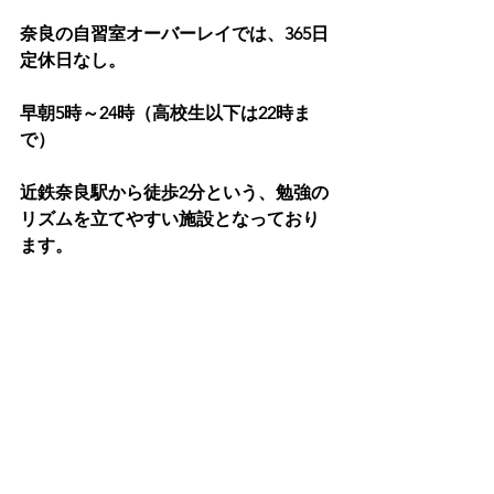
奈良の自習室オーバーレイでは、365日
定休日なし。
早朝5時～24時（高校生以下は22時ま
で）
近鉄奈良駅から徒歩2分という、勉強の
リズムを立てやすい施設となっており
ます。
是非、選択肢の一つとして考えてみま
せんか？
★今なら入会金無料！お問い合わせは
こちら
です。
自習室