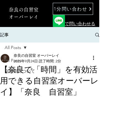
1分問い合わせ
奈良の自習室
オーバーレイ
で問い合わせる
記事
All Posts
奈良の自習室 オーバーレイ
All Posts
2025年9月24日
読了時間: 2分
【奈良で「時間」を有効活
自習室について
用できる自習室オーバーレ
イ】「奈良 自習室」