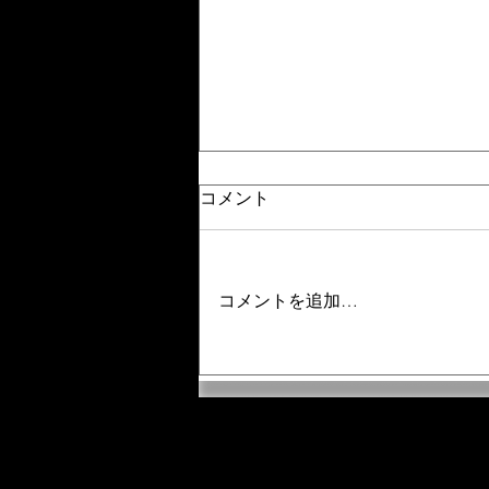
コメント
コメントを追加…
【ハシゴするより断然おト
ク。オーバーレイの「月額
制」が最強な3つの理由】
「奈良 自習室」