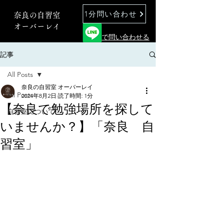
1分問い合わせ
奈良の自習室
オーバーレイ
で問い合わせる
記事
All Posts
奈良の自習室 オーバーレイ
All Posts
2024年8月2日
読了時間: 1分
【奈良で勉強場所を探して
自習室について
いませんか？】「奈良 自
習室」