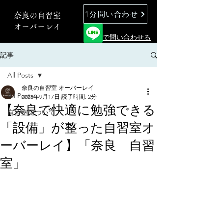
1分問い合わせ
奈良の自習室
オーバーレイ
で問い合わせる
記事
All Posts
奈良の自習室 オーバーレイ
All Posts
2025年9月17日
読了時間: 2分
【奈良で快適に勉強できる
自習室について
「設備」が整った自習室オ
ーバーレイ】「奈良 自習
室」