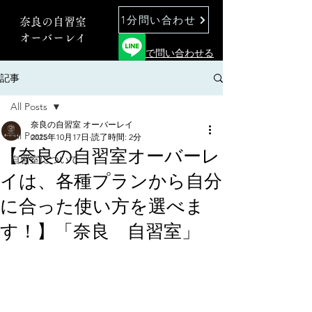
1分問い合わせ
奈良の自習室
オーバーレイ
で問い合わせる
記事
All Posts
奈良の自習室 オーバーレイ
All Posts
2025年10月17日
読了時間: 2分
【奈良の自習室オーバーレ
自習室について
イは、各種プランから自分
に合った使い方を選べま
す！】「奈良 自習室」