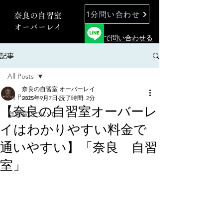
1分問い合わせ
奈良の自習室
オーバーレイ
で問い合わせる
記事
All Posts
奈良の自習室 オーバーレイ
All Posts
2025年9月7日
読了時間: 2分
【奈良の自習室オーバーレ
自習室について
イはわかりやすい料金で
通いやすい】「奈良 自習
室」