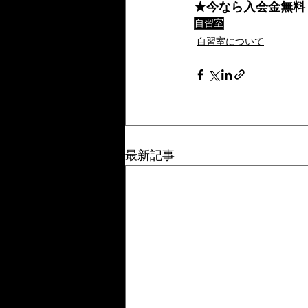
★今なら入会金無料
自習室
自習室について
最新記事