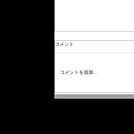
コメント
コメントを追加…
【ハシゴするより断然おト
ク。オーバーレイの「月額
制」が最強な3つの理由】
「奈良 自習室」