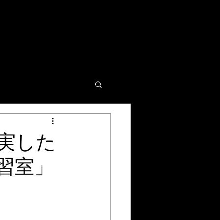
実した
習室」