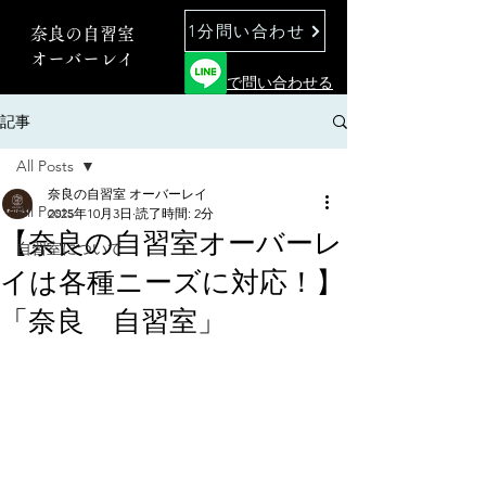
1分問い合わせ
奈良の自習室
オーバーレイ
で問い合わせる
記事
All Posts
奈良の自習室 オーバーレイ
All Posts
2025年10月3日
読了時間: 2分
【奈良の自習室オーバーレ
自習室について
イは各種ニーズに対応！】
「奈良 自習室」