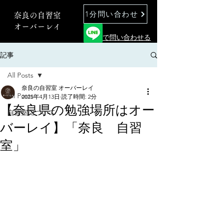
1分問い合わせ
奈良の自習室
オーバーレイ
で問い合わせる
記事
All Posts
奈良の自習室 オーバーレイ
All Posts
2025年4月13日
読了時間: 2分
【奈良県の勉強場所はオー
自習室について
バーレイ】「奈良 自習
室」