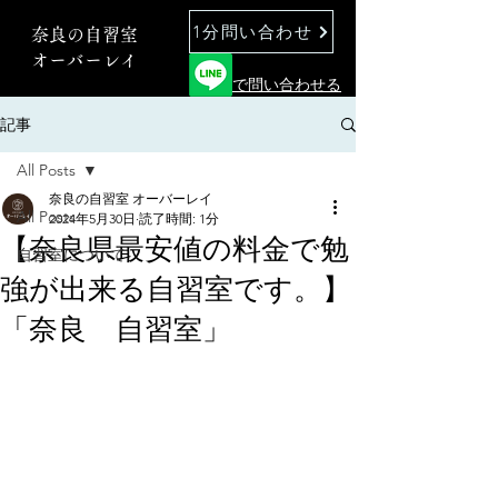
1分問い合わせ
奈良の自習室
オーバーレイ
で問い合わせる
記事
All Posts
奈良の自習室 オーバーレイ
All Posts
2024年5月30日
読了時間: 1分
【奈良県最安値の料金で勉
自習室について
強が出来る自習室です。】
「奈良 自習室」