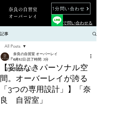
1分問い合わせ
奈良の自習室
オーバーレイ
で問い合わせる
記事
All Posts
奈良の自習室 オーバーレイ
All Posts
6月12日
読了時間: 3分
【妥協なきパーソナル空
自習室について
間。オーバーレイが誇る
「3つの専用設計」】「奈
良 自習室」