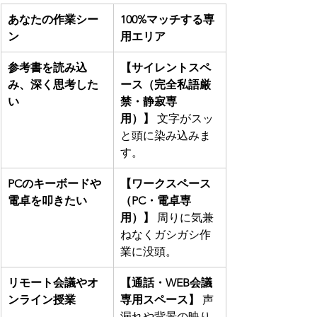
あなたの作業シー
100%マッチする専
ン
用エリア
参考書を読み込
【サイレントスペ
み、深く思考した
ース（完全私語厳
い
禁・静寂専
用）】
 文字がスッ
と頭に染み込みま
す。
PCのキーボードや
【ワークスペース
電卓を叩きたい
（PC・電卓専
用）】
 周りに気兼
ねなくガシガシ作
業に没頭。
リモート会議やオ
【通話・WEB会議
ンライン授業
専用スペース】
 声
漏れや背景の映り