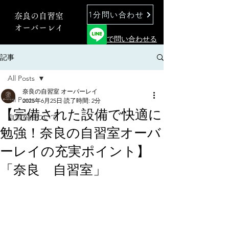
1分問い合わせ
奈良の自習室
オーバーレイ
で問い合わせる
記事
All Posts
奈良の自習室 オーバーレイ
All Posts
2025年6月25日
読了時間: 2分
【完備された設備で快適に
自習室について
勉強！奈良の自習室オーバ
ーレイの充実ポイント】
「奈良 自習室」