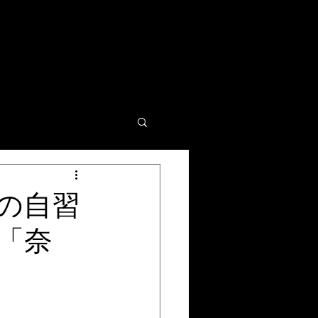
の自習
「奈