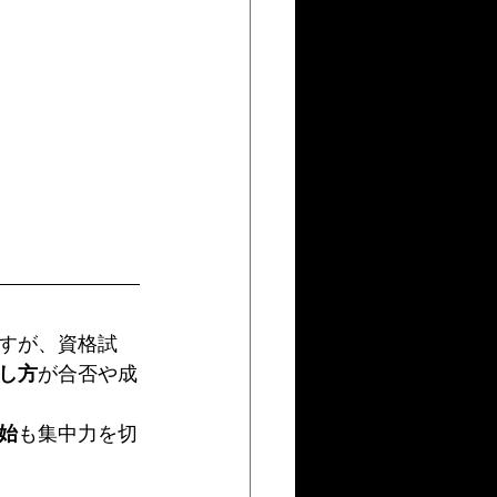
すが、資格試
し方
が合否や成
始
も集中力を切