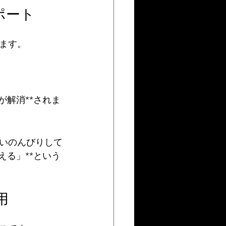
ポート
ます。
が解消**されま
いのんびりして
える」**という
用