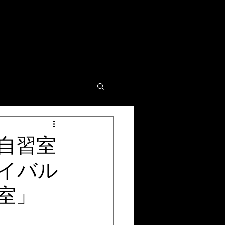
自習室
イバル
室」