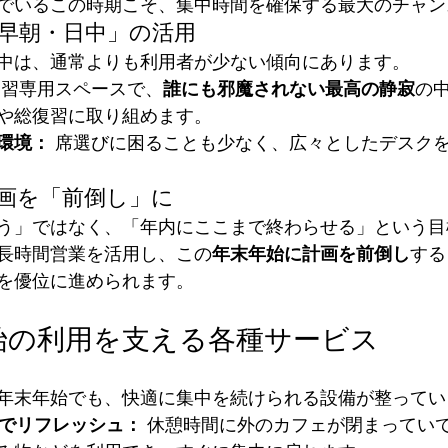
でいるこの時期こそ、集中時間を確保する最大のチャン
「早朝・日中」の活用
中は、通常よりも利用者が少ない傾向にあります。
自習専用スペースで、
誰にも邪魔されない最高の静寂
の
や総復習に取り組めます。
環境：
 席選びに困ることも少なく、広々としたデスク
計画を「前倒し」に
う」ではなく、「年内にここまで終わらせる」という目
長時間営業を活用し、この
年末年始に計画を前倒し
する
を優位に進められます。
末年始の利用を支える各種サービス
年末年始でも、快適に集中を続けられる設備が整ってい
クでリフレッシュ：
 休憩時間に外のカフェが閉まってい