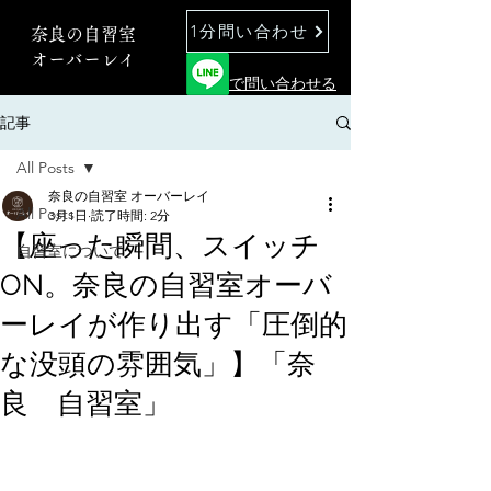
1分問い合わせ
奈良の自習室
オーバーレイ
で問い合わせる
記事
All Posts
奈良の自習室 オーバーレイ
All Posts
3月1日
読了時間: 2分
【座った瞬間、スイッチ
自習室について
ON。奈良の自習室オーバ
ーレイが作り出す「圧倒的
な没頭の雰囲気」】「奈
良 自習室」