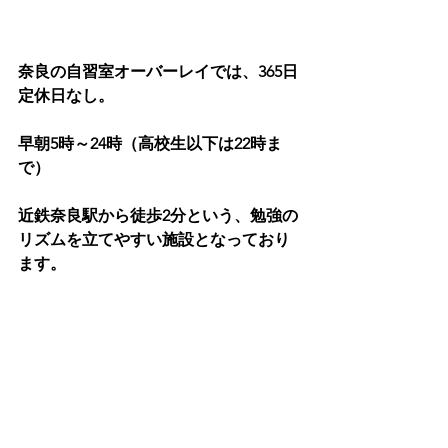
奈良の自習室オーバーレイでは、365日
定休日なし。
早朝5時～24時（高校生以下は22時ま
で）
近鉄奈良駅から徒歩2分という、勉強の
リズムを立てやすい施設となっており
ます。
是非、選択肢の一つとして考えてみま
せんか？
★今なら入会金無料！お問い合わせは
こちら
です。
自習室