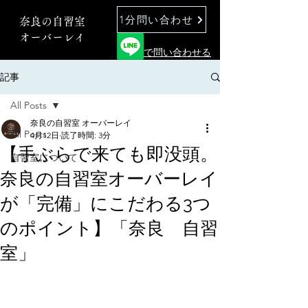
1分問い合わせ
奈良の自習室
オーバーレイ
で問い合わせる
記事
All Posts
奈良の自習室 オーバーレイ
All Posts
4月12日
読了時間: 3分
【手ぶらで来ても即没頭。
自習室について
奈良の自習室オーバーレイ
が「完備」にこだわる3つ
のポイント】「奈良 自習
室」