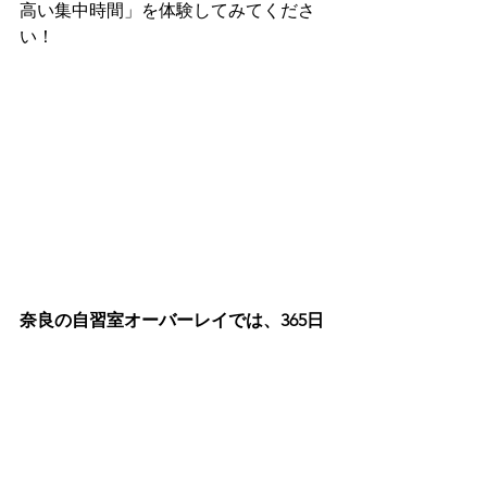
高い集中時間」を体験してみてくださ
い！
奈良の自習室オーバーレイでは、365日
定休日なし。
早朝5時～24時（高校生以下は22時ま
で）
近鉄奈良駅から徒歩2分という、勉強の