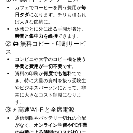
カフェでコーヒーを買う費用が
毎
日タダ
になります。チリも積もれ
ば大きな節約に。
休憩ごとに外に出る手間が省け、
時間と集中力を維持
できます。
② 🖨️ 無料コピー・印刷サービ
ス
コンビニや大学のコピー機を使う
手間と費用が一切不要
です。
資料の印刷が
何度でも無料
でで
き、特に大量の資料を扱う受験生
やビジネスパーソンにとって、非
常に大きなコスト削減になりま
す。
③ ⚡ 高速Wi-Fiと全席電源
通信制限やバッテリー切れの心配
がなく、
オンライン学習やPC作業
の中断による時間のロスがゼロ
に