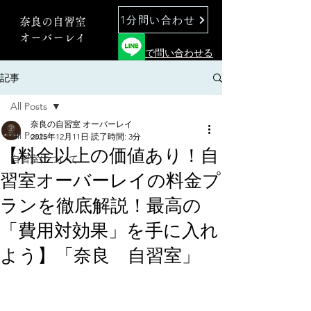
1分問い合わせ
奈良の自習室
オーバーレイ
で問い合わせる
記事
All Posts
奈良の自習室 オーバーレイ
All Posts
2025年12月11日
読了時間: 3分
【料金以上の価値あり！自
自習室について
習室オーバーレイの料金プ
ランを徹底解説！最高の
「費用対効果」を手に入れ
よう】「奈良 自習室」