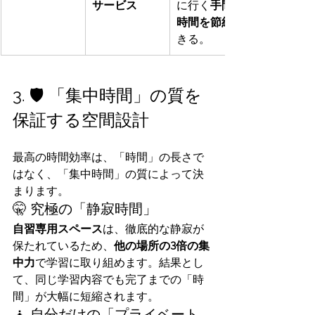
サービス
に行く
手間と
時間を節約
きる。
3. 🛡️ 「集中時間」の質を
保証する空間設計
最高の時間効率は、「時間」の長さで
はなく、「集中時間」の質によって決
まります。
🤫 究極の「静寂時間」
自習専用スペース
は、徹底的な静寂が
保たれているため、
他の場所の3倍の集
中力
で学習に取り組めます。結果とし
て、同じ学習内容でも完了までの「時
間」が大幅に短縮されます。
🧘 自分だけの「プライベート