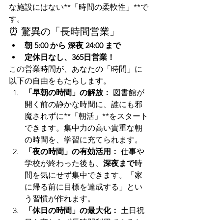
な施設にはない**「時間の柔軟性」**で
す。
⏰ 驚異の「長時間営業」
朝 5:00 から 深夜 24:00 まで
定休日なし、365日営業！
この営業時間が、あなたの「時間」に
以下の自由をもたらします。
「早朝の時間」の解放：
 図書館が
開く前の静かな時間に、誰にも邪
魔されずに**「朝活」**をスタート
できます。集中力の高い貴重な朝
の時間を、学習に充てられます。
「夜の時間」の有効活用：
 仕事や
学校が終わった後も、
深夜まで
時
間を気にせず集中できます。「家
に帰る前に目標を達成する」とい
う習慣が作れます。
「休日の時間」の最大化：
 土日祝