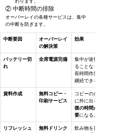
わります。
② 中断時間の排除
オーバーレイの各種サービスは、集中
の中断を防ぎます。
中断要因
オーバーレイ
効果
の解決策
バッテリー切
全席電源完備
集中が途切れ
れ
ることなく、
長時間作業を
継続できる。
資料作成
無料コピー・
コピーのため
印刷サービス
に外に出る
復の時間が不
要
になる。
リフレッシュ
無料ドリンク
飲み物を買い