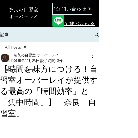
1分問い合わせ
奈良の自習室
オーバーレイ
で問い合わせる
記事
All Posts
奈良の自習室 オーバーレイ
All Posts
2025年12月23日
読了時間: 3分
【時間を味方につける！自
自習室について
習室オーバーレイが提供す
る最高の「時間効率」と
「集中時間」】「奈良 自
習室」