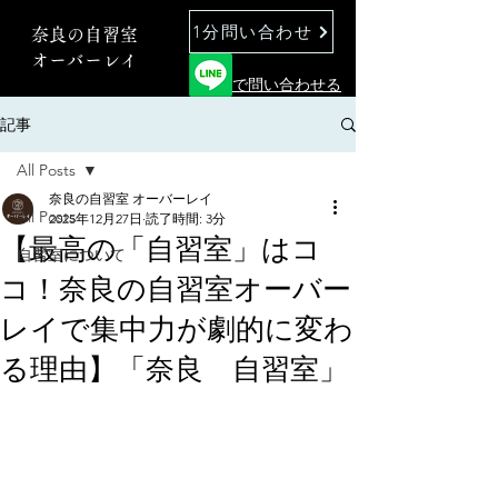
1分問い合わせ
奈良の自習室
オーバーレイ
で問い合わせる
記事
All Posts
奈良の自習室 オーバーレイ
All Posts
2025年12月27日
読了時間: 3分
【最高の「自習室」はコ
自習室について
コ！奈良の自習室オーバー
レイで集中力が劇的に変わ
る理由】「奈良 自習室」