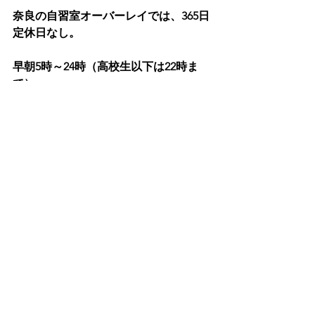
奈良の自習室オーバーレイでは、365日
定休日なし。
早朝5時～24時（高校生以下は22時ま
で）
近鉄奈良駅から徒歩2分という、勉強の
リズムを立てやすい施設となっており
ます。
是非、選択肢の一つとして考えてみま
せんか？
★今なら入会金無料！お問い合わせは
こちら
です
。
自習室