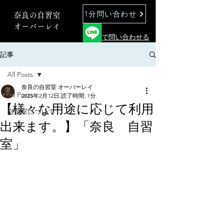
1分問い合わせ
奈良の自習室
オーバーレイ
で問い合わせる
記事
All Posts
奈良の自習室 オーバーレイ
All Posts
2025年2月12日
読了時間: 1分
【様々な用途に応じて利用
自習室について
出来ます。】「奈良 自習
室」