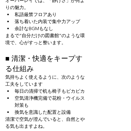
オーバーレイでは、「静けさ」が何よ
りの魅力。
私語厳禁フロアあり
落ち着いた内装で集中力アップ
余計なBGMもなし
まるで“自分だけの図書館”のような環
境で、心がすっと整います。
■ 清潔・快適をキープす
る仕組み
気持ちよく使えるように、次のような
工夫をしています
毎日の清掃で机も椅子もピカピカ
空気清浄機完備で花粉・ウイルス
対策も
換気を意識した配置と設備
清潔で空気が澄んでいると、自然とや
る気も出ますよね。