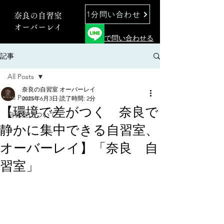
1分問い合わせ
奈良の自習室
オーバーレイ
で問い合わせる
記事
All Posts
奈良の自習室 オーバーレイ
All Posts
2025年6月3日
読了時間: 2分
【環境で差がつく 奈良で
自習室について
静かに集中できる自習室、
オーバーレイ】「奈良 自
習室」