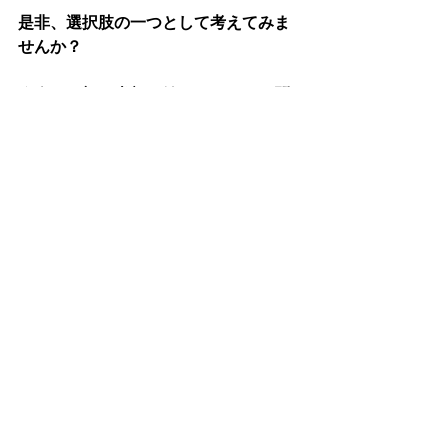
是非、選択肢の一つとして考えてみま
せんか？
★今なら初月半額で始められる！お問
い合わせは
こちら
です
。
自習室
自習室について
すべて表示
最新記事