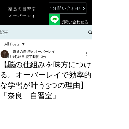
1分問い合わせ
奈良の自習室
オーバーレイ
で問い合わせる
記事
All Posts
奈良の自習室 オーバーレイ
All Posts
5月25日
読了時間: 3分
【脳の仕組みを味方につけ
自習室について
る。オーバーレイで効率的
な学習が叶う3つの理由】
「奈良 自習室」