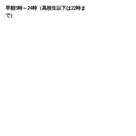
早朝5時～24時（高校生以下は22時ま
で）
近鉄奈良駅から徒歩2分という、勉強の
リズムを立てやすい施設となっており
ます。
是非、選択肢の一つとして考えてみま
せんか？
★今なら入会金無料！お問い合わせは
こちら
です。
自習室