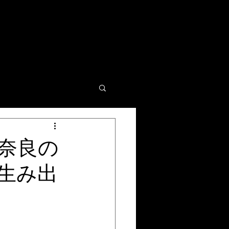
奈良の
生み出
」