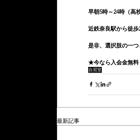
早朝5時～24時（高
近鉄奈良駅から徒歩
是非、選択肢の一つ
★今なら入会金無料
自習室
最新記事