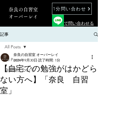
1分問い合わせ
奈良の自習室
オーバーレイ
で問い合わせる
記事
All Posts
奈良の自習室 オーバーレイ
All Posts
2024年9月30日
読了時間: 1分
【自宅での勉強がはかどら
自習室について
ない方へ】「奈良 自習
室」