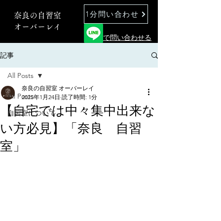
1分問い合わせ
奈良の自習室
オーバーレイ
で問い合わせる
記事
All Posts
奈良の自習室 オーバーレイ
All Posts
2025年1月24日
読了時間: 1分
【自宅では中々集中出来な
自習室について
い方必見】「奈良 自習
室」