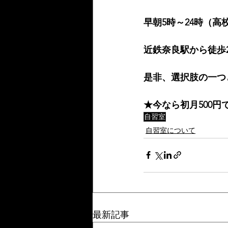
早朝5時～24時（高
近鉄奈良駅から徒歩
是非、選択肢の一つ
★今なら初月500
自習室
自習室について
最新記事