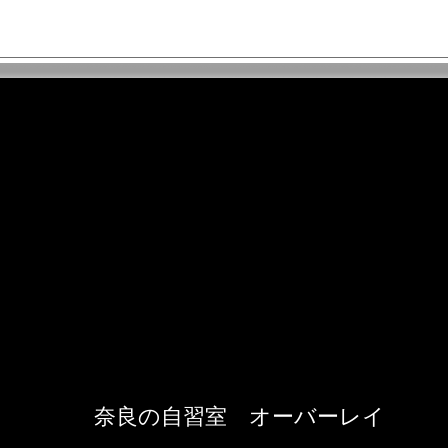
【月額ポッキリ。オーバーレ
【我
イで「完全無料」になる4つ
学生
のハイスペックインフラ】
3つ
「奈良 自習室」
室」
奈良の自習室 オーバーレイ