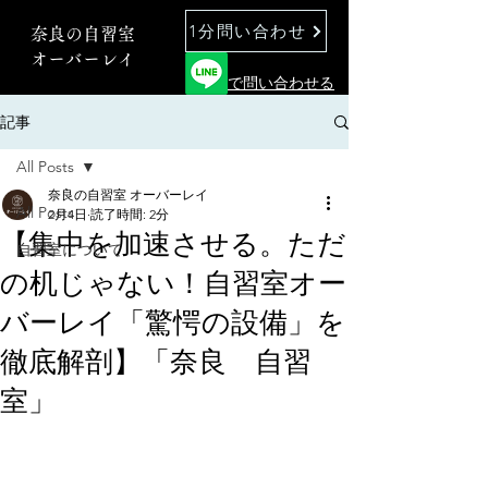
1分問い合わせ
奈良の自習室
オーバーレイ
で問い合わせる
記事
All Posts
奈良の自習室 オーバーレイ
All Posts
2月4日
読了時間: 2分
【集中を加速させる。ただ
自習室について
の机じゃない！自習室オー
バーレイ「驚愕の設備」を
徹底解剖】「奈良 自習
室」