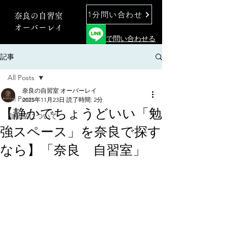
1分問い合わせ
奈良の自習室
オーバーレイ
で問い合わせる
記事
All Posts
奈良の自習室 オーバーレイ
All Posts
2025年11月23日
読了時間: 2分
【静かでちょうどいい「勉
自習室について
強スペース」を奈良で探す
なら】「奈良 自習室」