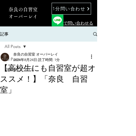
1分問い合わせ
奈良の自習室
オーバーレイ
で問い合わせる
記事
All Posts
奈良の自習室 オーバーレイ
All Posts
2024年8月24日
読了時間: 1分
【高校生にも自習室が超オ
自習室について
ススメ！】「奈良 自習
室」