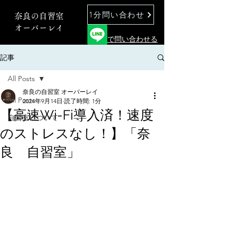
1分問い合わせ
奈良の自習室
オーバーレイ
で問い合わせる
記事
All Posts
奈良の自習室 オーバーレイ
All Posts
2024年9月14日
読了時間: 1分
【高速Wi-Fi導入済！速度
自習室について
のストレスなし！】「奈
良 自習室」