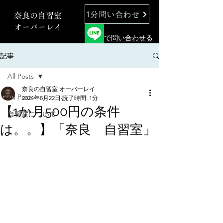
1分問い合わせ
奈良の自習室
オーバーレイ
で問い合わせる
記事
All Posts
奈良の自習室 オーバーレイ
All Posts
2024年8月22日
読了時間: 1分
【1か月500円の条件
自習室について
は。。】「奈良 自習室」