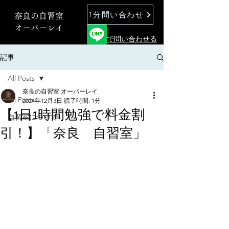
1分問い合わせ
奈良の自習室
オーバーレイ
で問い合わせる
記事
All Posts
奈良の自習室 オーバーレイ
All Posts
2024年12月3日
読了時間: 1分
【1日1時間勉強で料金割
自習室について
引！】「奈良 自習室」