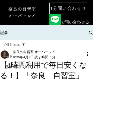
1分問い合わせ
奈良の自習室
オーバーレイ
で問い合わせる
記事
All Posts
奈良の自習室 オーバーレイ
All Posts
2025年4月7日
読了時間: 1分
【1時間利用で毎日安くな
自習室について
る！】「奈良 自習室」