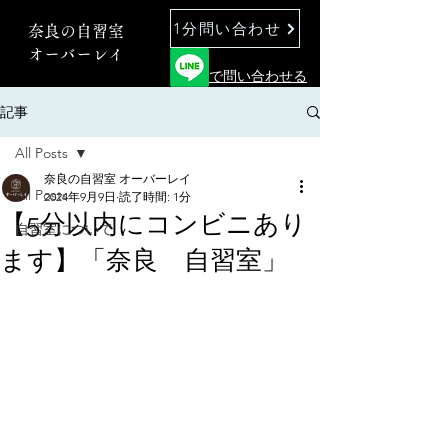
1分問い合わせ
奈良の自習室
オーバーレイ
で問い合わせる
記事
All Posts
奈良の自習室 オーバーレイ
All Posts
2024年9月9日
読了時間: 1分
【5分以内にコンビニあり
自習室について
ます】「奈良 自習室」