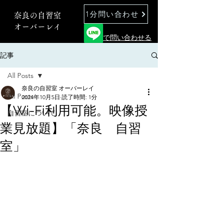
1分問い合わせ
奈良の自習室
オーバーレイ
で問い合わせる
記事
All Posts
奈良の自習室 オーバーレイ
All Posts
2024年10月5日
読了時間: 1分
【Wi-Fi利用可能。映像授
自習室について
業見放題】「奈良 自習
室」