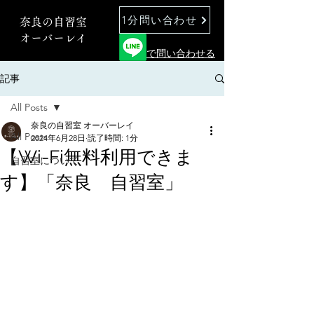
1分問い合わせ
奈良の自習室
オーバーレイ
で問い合わせる
記事
All Posts
奈良の自習室 オーバーレイ
All Posts
2024年6月28日
読了時間: 1分
【Wi-Fi無料利用できま
自習室について
す】「奈良 自習室」