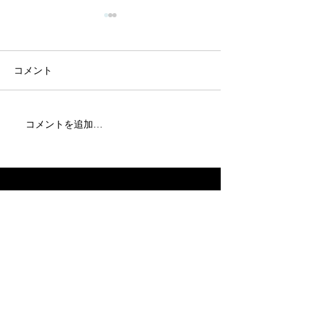
コメント
コメントを追加…
【月額ポッキリ。オーバ
【我が家や図書
ーレイで「完全無料」に
い。学生の勉強
なる4つのハイスペックイ
はかどる3つの
ンフラ】「奈良 自習
良 自習室」
室」