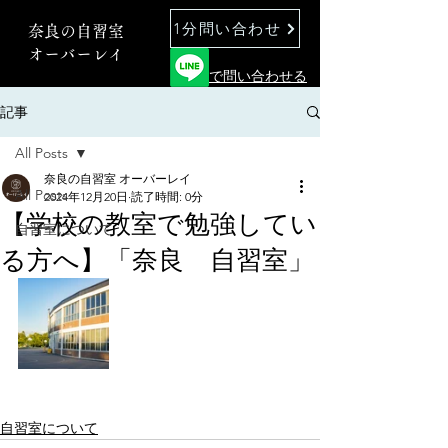
1分問い合わせ
奈良の自習室
オーバーレイ
で問い合わせる
記事
All Posts
奈良の自習室 オーバーレイ
All Posts
2024年12月20日
読了時間: 0分
【学校の教室で勉強してい
自習室について
る方へ】「奈良 自習室」
自習室について